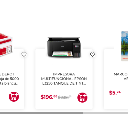
E DEPOT
IMPRESORA
MARCO 
aja de 5000
MULTIFUNCIONAL EPSON
V
lta blancura
L3250 TANQUE DE TINTA
 impresoras
(IMPRIME, COPIA Y
$5.
 Ideal para
ESCANEA)
24
$196.
88
61
lto volumen
$238.
negocios.