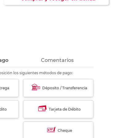
ás
ás
ás
ás
ago
Comentarios
sición los siguientes métodos de pago:
trega
Déposito / Transferencia
dito
Tarjeta de Débito
Cheque