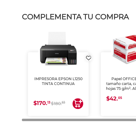
COMPLEMENTA TU COMPRA
IMPRESORA EPSON L1250
Papel OFFIC
TINTA CONTINUA
tamaño carta, c
hojas 75 g/m². A
y opacidad para
$42.
láser e inkjet.
05
$170.
13
83
$180.
impresión de a
en oficinas y 