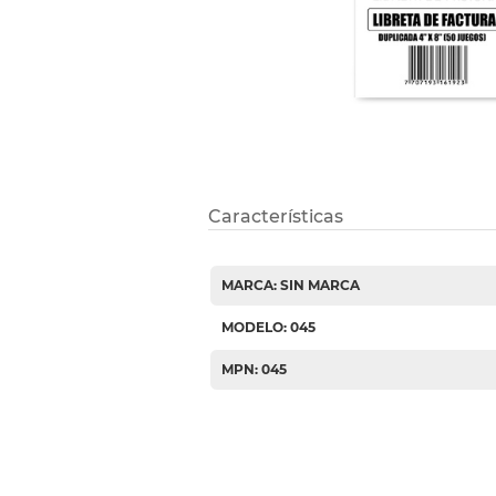
Etiquetas i
Refuerzos 
Características
MARCA: SIN MARCA
MODELO: 045
MPN: 045