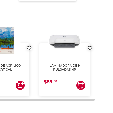
DE ACRILICO
LAMINADORA DE 9
Pap
ERTICAL
PULGADAS HP
DE
resm
b
$89.
$4.
un
88
2
impre
tinta 
y us