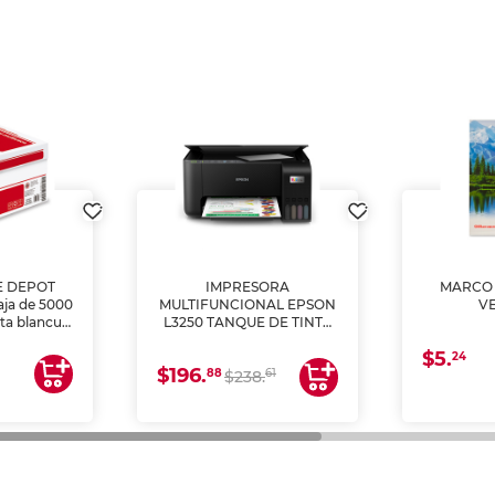
E DEPOT
IMPRESORA
MARCO 
aja de 5000
MULTIFUNCIONAL EPSON
V
lta blancura
L3250 TANQUE DE TINTA
 impresoras
(IMPRIME, COPIA Y
$5.
 Ideal para
ESCANEA)
24
$196.
88
61
lto volumen
$238.
negocios.