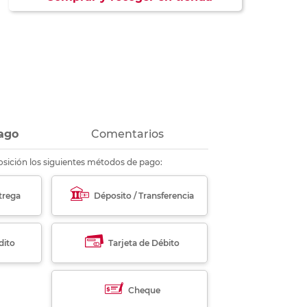
ás
ás
ás
ás
ago
Comentarios
sición los siguientes métodos de pago:
trega
Déposito / Transferencia
dito
Tarjeta de Débito
Cheque