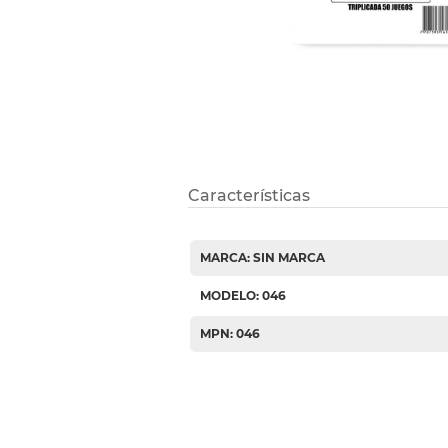
Etiquetas i
Refuerzos 
Características
MARCA: SIN MARCA
MODELO: 046
MPN: 046