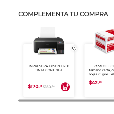
COMPLEMENTA TU COMPRA
IMPRESORA EPSON L1250
Papel OFFIC
TINTA CONTINUA
tamaño carta, c
hojas 75 g/m². A
y opacidad para
$42.
láser e inkjet.
05
$170.
13
83
$180.
impresión de a
en oficinas y 