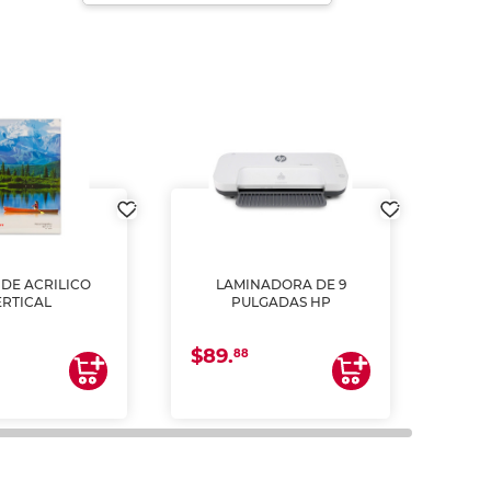
DE ACRILICO
LAMINADORA DE 9
Pap
ERTICAL
PULGADAS HP
DE
resm
b
$89.
$4.
un
88
2
impre
tinta 
y us