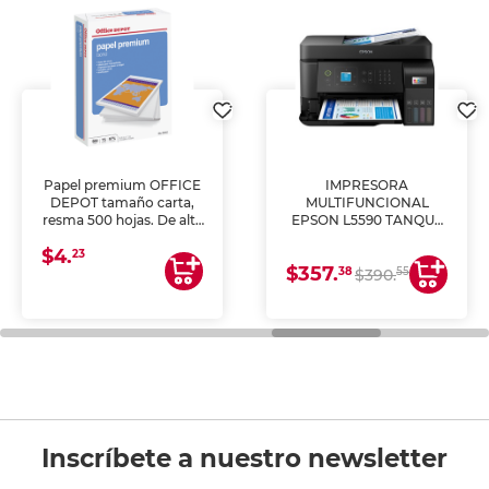
Papel premium OFFICE
IMPRESORA
DEPOT tamaño carta,
MULTIFUNCIONAL
resma 500 hojas. De alta
EPSON L5590 TANQUE
blancura y acabado
DE TINTA (IMPRIME,
$4.
uniforme, ideal para
COPIA Y ESCANEA)
23
$357.
impresoras de inyección
38
55
$390.
de tinta y láser,
fotocopiadoras y uso
general de oficina.
Inscríbete a nuestro newsletter