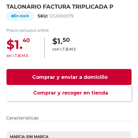
TALONARIO FACTURA TRIPLICADA P
SKU:
1212000079
En stock
Precio exclusivo online:
50
$1.
$1.
40
con I.T.B.M.S
sin I.T.B.M.S
Comprar y enviar a domicilio
Comprar y recoger en tienda
Características
MARCA: SIN MARCA