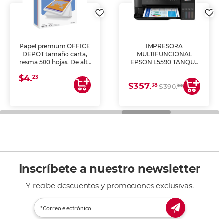
Papel premium OFFICE
IMPRESORA
DEPOT tamaño carta,
MULTIFUNCIONAL
resma 500 hojas. De alta
EPSON L5590 TANQUE
blancura y acabado
DE TINTA (IMPRIME,
$4.
uniforme, ideal para
COPIA Y ESCANEA)
23
$357.
impresoras de inyección
38
55
$390.
de tinta y láser,
fotocopiadoras y uso
general de oficina.
Inscríbete a nuestro newsletter
Y recibe descuentos y promociones exclusivas.