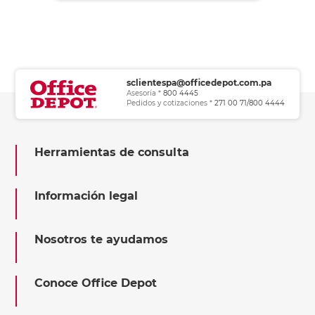
sclientespa@officedepot.com.pa
Asesoría *
800 4445
Pedidos y cotizaciones *
271 00 71/800 4444
Herramientas de consulta
Información legal
Nosotros te ayudamos
Conoce Office Depot