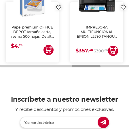
Papel premium OFFICE
IMPRESORA
DEPOT tamaño carta,
MULTIFUNCIONAL
resma 500 hojas. De alta
EPSON L5590 TANQUE
blancura y acabado
DE TINTA (IMPRIME,
$4.
uniforme, ideal para
COPIA Y ESCANEA)
23
$357.
impresoras de inyección
38
55
$390.
de tinta y láser,
fotocopiadoras y uso
general de oficina.
Inscríbete a nuestro newsletter
Y recibe descuentos y promociones exclusivas.