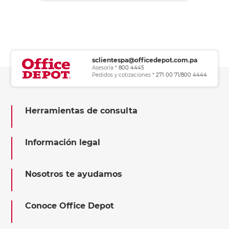
sclientespa@officedepot.com.pa
Asesoría *
800 4445
Pedidos y cotizaciones *
271 00 71/800 4444
Herramientas de consulta
Información legal
Nosotros te ayudamos
Conoce Office Depot