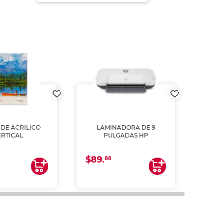
DE ACRILICO
LAMINADORA DE 9
Pap
ERTICAL
PULGADAS HP
DE
resm
b
$89.
$4.
un
88
2
impre
tinta 
y us