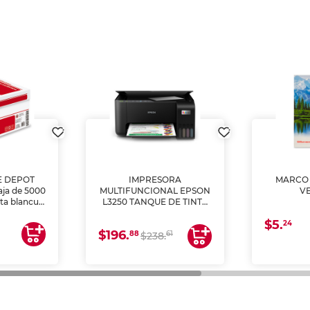
E DEPOT
IMPRESORA
MARCO 
aja de 5000
MULTIFUNCIONAL EPSON
V
lta blancura
L3250 TANQUE DE TINTA
 impresoras
(IMPRIME, COPIA Y
$5.
 Ideal para
ESCANEA)
24
$196.
88
61
lto volumen
$238.
negocios.