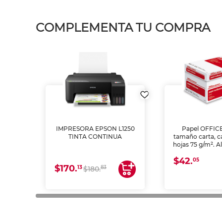
COMPLEMENTA TU COMPRA
IMPRESORA EPSON L1250
Papel OFFIC
TINTA CONTINUA
tamaño carta, c
hojas 75 g/m². A
y opacidad para
$42.
láser e inkjet.
05
$170.
13
83
$180.
impresión de a
en oficinas y 