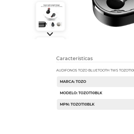
Etiquetas i
Refuerzos 
Características
AUDIFONOS TOZO BLUETOOTH TWS TOZOT10
MARCA: TOZO
MODELO: TOZOT10BLK
MPN: TOZOT10BLK