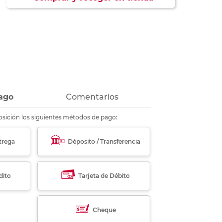
ás
ás
ás
ás
ago
Comentarios
sición los siguientes métodos de pago:
trega
Déposito / Transferencia
dito
Tarjeta de Débito
Cheque