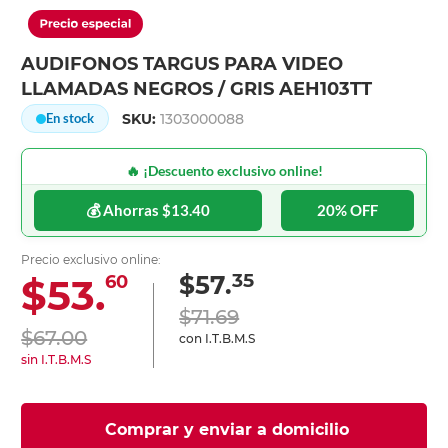
AUDIFONOS TARGUS PARA VIDEO
LLAMADAS NEGROS / GRIS AEH103TT
SKU:
1303000088
En stock
🔥 ¡Descuento exclusivo online!
💰 Ahorras $13.40
20% OFF
Precio exclusivo online:
35
$57.
$53.
60
$71.69
$67.00
con I.T.B.M.S
sin I.T.B.M.S
Comprar y enviar a domicilio