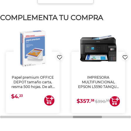
COMPLEMENTA TU COMPRA
Papel premium OFFICE
IMPRESORA
DEPOT tamaño carta,
MULTIFUNCIONAL
resma 500 hojas. De alta
EPSON L5590 TANQUE
blancura y acabado
DE TINTA (IMPRIME,
$4.
uniforme, ideal para
COPIA Y ESCANEA)
23
$357.
impresoras de inyección
38
55
$390.
de tinta y láser,
fotocopiadoras y uso
general de oficina.