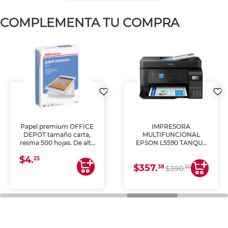
COMPLEMENTA TU COMPRA
Papel premium OFFICE
IMPRESORA
DEPOT tamaño carta,
MULTIFUNCIONAL
resma 500 hojas. De alta
EPSON L5590 TANQUE
blancura y acabado
DE TINTA (IMPRIME,
$4.
uniforme, ideal para
COPIA Y ESCANEA)
23
$357.
impresoras de inyección
38
55
$390.
de tinta y láser,
fotocopiadoras y uso
general de oficina.