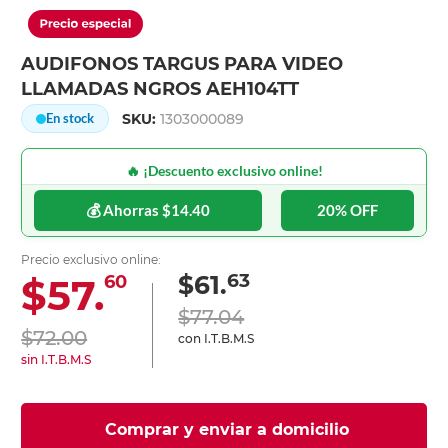
AUDIFONOS TARGUS PARA VIDEO
LLAMADAS NGROS AEH104TT
SKU:
1303000089
En stock
🔥 ¡Descuento exclusivo online!
💰 Ahorras $14.40
20% OFF
Precio exclusivo online:
63
$61.
$57.
60
$77.04
$72.00
con I.T.B.M.S
sin I.T.B.M.S
Comprar y enviar a domicilio