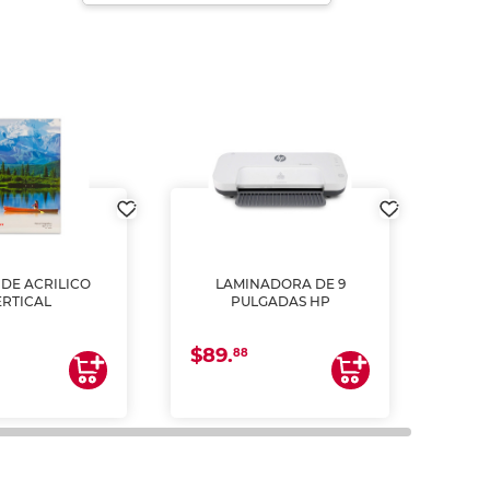
DE ACRILICO
LAMINADORA DE 9
Pap
ERTICAL
PULGADAS HP
DE
resm
b
$89.
$4.
un
88
2
impre
tinta 
y us