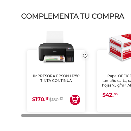
COMPLEMENTA TU COMPRA
IMPRESORA EPSON L1250
Papel OFFIC
TINTA CONTINUA
tamaño carta, c
hojas 75 g/m². A
y opacidad para
$42.
láser e inkjet.
05
$170.
13
83
$180.
impresión de a
en oficinas y 