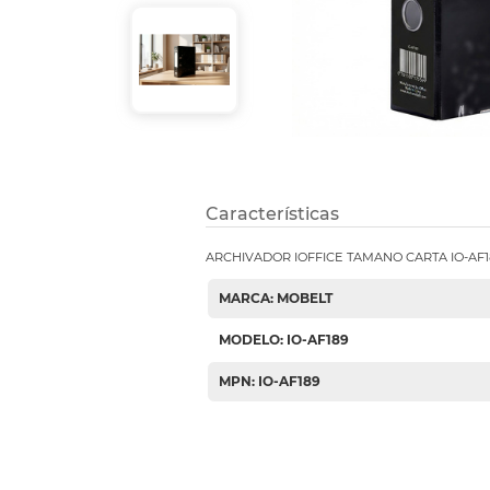
Etiquetas i
Refuerzos 
Características
ARCHIVADOR IOFFICE TAMANO CARTA IO-AF1
MARCA: MOBELT
MODELO: IO-AF189
MPN: IO-AF189