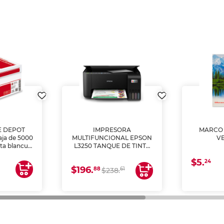
E DEPOT
IMPRESORA
MARCO 
aja de 5000
MULTIFUNCIONAL EPSON
V
lta blancura
L3250 TANQUE DE TINTA
 impresoras
(IMPRIME, COPIA Y
$5.
 Ideal para
ESCANEA)
24
$196.
88
61
lto volumen
$238.
negocios.