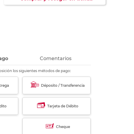
ás
ás
ás
ás
ago
Comentarios
sición los siguientes métodos de pago:
trega
Déposito / Transferencia
dito
Tarjeta de Débito
Cheque