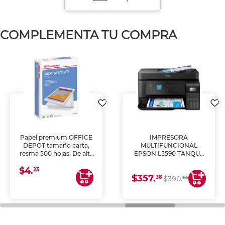
COMPLEMENTA TU COMPRA
Papel premium OFFICE
IMPRESORA
DEPOT tamaño carta,
MULTIFUNCIONAL
resma 500 hojas. De alta
EPSON L5590 TANQUE
blancura y acabado
DE TINTA (IMPRIME,
$4.
uniforme, ideal para
COPIA Y ESCANEA)
23
$357.
impresoras de inyección
38
55
$390.
de tinta y láser,
fotocopiadoras y uso
general de oficina.