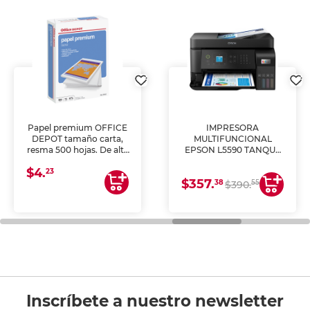
Papel premium OFFICE
IMPRESORA
DEPOT tamaño carta,
MULTIFUNCIONAL
resma 500 hojas. De alta
EPSON L5590 TANQUE
blancura y acabado
DE TINTA (IMPRIME,
$4.
uniforme, ideal para
COPIA Y ESCANEA)
23
$357.
impresoras de inyección
38
55
$390.
de tinta y láser,
fotocopiadoras y uso
general de oficina.
Inscríbete a nuestro newsletter