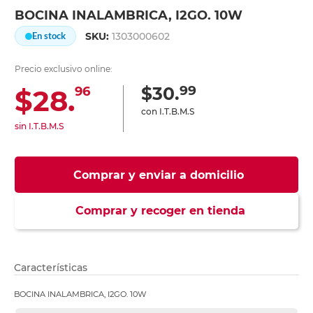
BOCINA INALAMBRICA, I2GO. 10W
SKU:
1303000602
En stock
Precio exclusivo online:
99
$30.
$28.
96
con I.T.B.M.S
sin I.T.B.M.S
Comprar y enviar a domicilio
Comprar y recoger en tienda
Características
BOCINA INALAMBRICA, I2GO. 10W