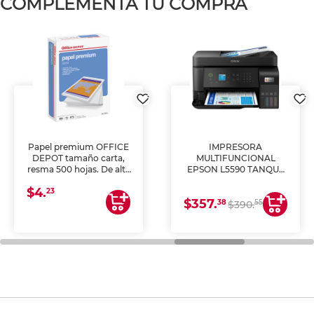
COMPLEMENTA TU COMPRA
Papel premium OFFICE
IMPRESORA
DEPOT tamaño carta,
MULTIFUNCIONAL
resma 500 hojas. De alta
EPSON L5590 TANQUE
blancura y acabado
DE TINTA (IMPRIME,
$4.
uniforme, ideal para
COPIA Y ESCANEA)
23
$357.
impresoras de inyección
38
55
$390.
de tinta y láser,
fotocopiadoras y uso
general de oficina.