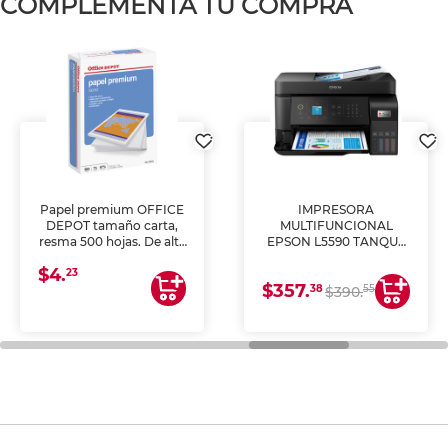
COMPLEMENTA TU COMPRA
Papel premium OFFICE
IMPRESORA
DEPOT tamaño carta,
MULTIFUNCIONAL
resma 500 hojas. De alta
EPSON L5590 TANQUE
blancura y acabado
DE TINTA (IMPRIME,
$4.
uniforme, ideal para
COPIA Y ESCANEA)
23
$357.
impresoras de inyección
38
55
$390.
de tinta y láser,
fotocopiadoras y uso
general de oficina.