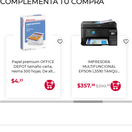
COMPLEMENTA TU COMPRA
Papel premium OFFICE
IMPRESORA
DEPOT tamaño carta,
MULTIFUNCIONAL
resma 500 hojas. De alta
EPSON L5590 TANQUE
blancura y acabado
DE TINTA (IMPRIME,
$4.
uniforme, ideal para
COPIA Y ESCANEA)
23
$357.
impresoras de inyección
38
55
$390.
de tinta y láser,
fotocopiadoras y uso
general de oficina.