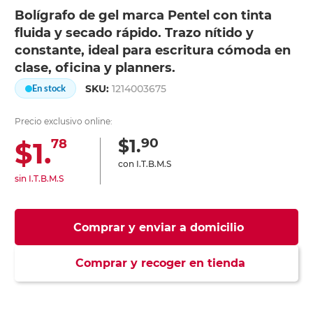
Bolígrafo de gel marca Pentel con tinta
fluida y secado rápido. Trazo nítido y
constante, ideal para escritura cómoda en
clase, oficina y planners.
SKU:
1214003675
En stock
Precio exclusivo online:
90
$1.
$1.
78
con I.T.B.M.S
sin I.T.B.M.S
Comprar y enviar a domicilio
Comprar y recoger en tienda