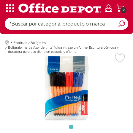
0
Ingresar Codigo Pos
Escritura
Bolígrafos
Bolígrafo marca Azor de tinta fluida y trazo uniforme. Escritura cómoda y
duradera para uso diario en escuela y oficina.