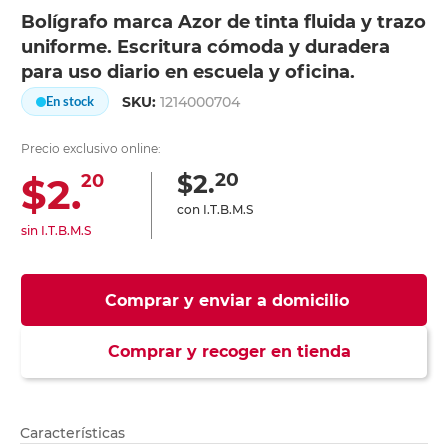
Bolígrafo marca Azor de tinta fluida y trazo
uniforme. Escritura cómoda y duradera
para uso diario en escuela y oficina.
SKU:
1214000704
En stock
Precio exclusivo online:
20
$2.
$2.
20
con I.T.B.M.S
sin I.T.B.M.S
Comprar y enviar a domicilio
Comprar y recoger en tienda
Características