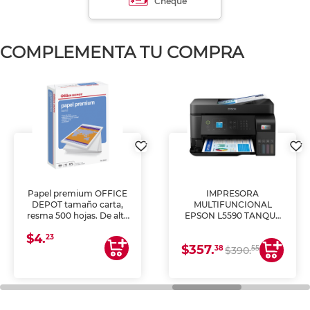
Cheque
COMPLEMENTA TU COMPRA
Papel premium OFFICE
IMPRESORA
DEPOT tamaño carta,
MULTIFUNCIONAL
resma 500 hojas. De alta
EPSON L5590 TANQUE
blancura y acabado
DE TINTA (IMPRIME,
$4.
uniforme, ideal para
COPIA Y ESCANEA)
23
$357.
impresoras de inyección
38
55
$390.
de tinta y láser,
fotocopiadoras y uso
general de oficina.