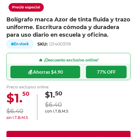
Bolígrafo marca Azor de tinta fluida y trazo
uniforme. Escritura cómoda y duradera
para uso diario en escuela y oficina.
SKU:
1214003119
En stock
🔥 ¡Descuento exclusivo online!
💰 Ahorras $4.90
77% OFF
Precio exclusivo online:
50
$1.
$1.
50
$6.40
$6.40
con I.T.B.M.S
sin I.T.B.M.S