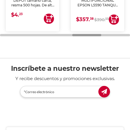
DEPOT tamaño carta,
MULTIFUNCIONAL
resma 500 hojas. De alta
EPSON L5590 TANQUE
blancura y acabado
DE TINTA (IMPRIME,
$4.
uniforme, ideal para
COPIA Y ESCANEA)
23
$357.
impresoras de inyección
38
55
$390.
de tinta y láser,
fotocopiadoras y uso
general de oficina.
Inscríbete a nuestro newsletter
Y recibe descuentos y promociones exclusivas.