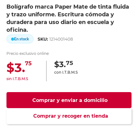
Bolígrafo marca Paper Mate de tinta fluida
y trazo uniforme. Escritura cómoda y
duradera para uso diario en escuela y
oficina.
SKU:
1214001408
En stock
Precio exclusivo online:
75
$3.
$3.
75
con I.T.B.M.S
sin I.T.B.M.S
Comprar y enviar a domicilio
Comprar y recoger en tienda