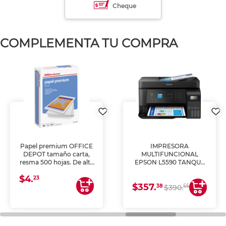
Cheque
COMPLEMENTA TU COMPRA
Papel premium OFFICE
IMPRESORA
DEPOT tamaño carta,
MULTIFUNCIONAL
resma 500 hojas. De alta
EPSON L5590 TANQUE
blancura y acabado
DE TINTA (IMPRIME,
$4.
uniforme, ideal para
COPIA Y ESCANEA)
23
$357.
impresoras de inyección
38
55
$390.
de tinta y láser,
fotocopiadoras y uso
general de oficina.