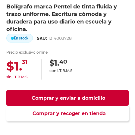
Bolígrafo marca Pentel de tinta fluida y
trazo uniforme. Escritura cómoda y
duradera para uso diario en escuela y
oficina.
SKU:
1214003728
En stock
Precio exclusivo online:
40
$1.
$1.
31
con I.T.B.M.S
sin I.T.B.M.S
Comprar y enviar a domicilio
Comprar y recoger en tienda