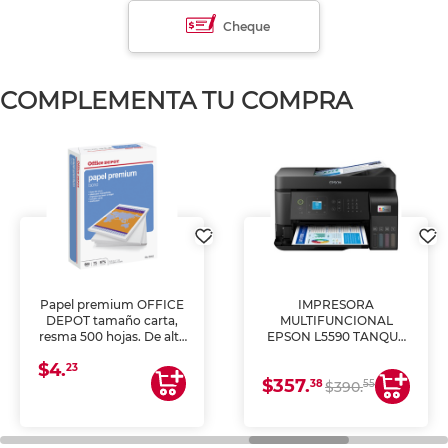
Cheque
COMPLEMENTA TU COMPRA
Papel premium OFFICE
IMPRESORA
DEPOT tamaño carta,
MULTIFUNCIONAL
resma 500 hojas. De alta
EPSON L5590 TANQUE
blancura y acabado
DE TINTA (IMPRIME,
$4.
uniforme, ideal para
COPIA Y ESCANEA)
23
$357.
impresoras de inyección
38
55
$390.
de tinta y láser,
fotocopiadoras y uso
general de oficina.