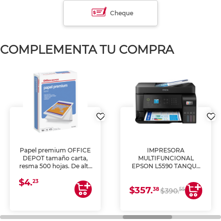
Cheque
COMPLEMENTA TU COMPRA
Papel premium OFFICE
IMPRESORA
DEPOT tamaño carta,
MULTIFUNCIONAL
resma 500 hojas. De alta
EPSON L5590 TANQUE
blancura y acabado
DE TINTA (IMPRIME,
$4.
uniforme, ideal para
COPIA Y ESCANEA)
23
$357.
impresoras de inyección
38
55
$390.
de tinta y láser,
fotocopiadoras y uso
general de oficina.