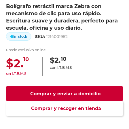
Bolígrafo retráctil marca Zebra con
mecanismo de clic para uso rápido.
Escritura suave y duradera, perfecto para
escuela, oficina y uso diario.
SKU:
1214001952
En stock
Precio exclusivo online:
10
$2.
$2.
10
con I.T.B.M.S
sin I.T.B.M.S
Comprar y enviar a domicilio
Comprar y recoger en tienda