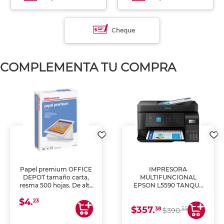
Cheque
COMPLEMENTA TU COMPRA
Papel premium OFFICE
IMPRESORA
DEPOT tamaño carta,
MULTIFUNCIONAL
resma 500 hojas. De alta
EPSON L5590 TANQUE
blancura y acabado
DE TINTA (IMPRIME,
$4.
uniforme, ideal para
COPIA Y ESCANEA)
23
$357.
impresoras de inyección
38
55
$390.
de tinta y láser,