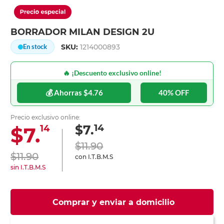
BORRADOR MILAN DESIGN 2U
SKU:
1214000893
En stock
🔥 ¡Descuento exclusivo online!
💰 Ahorras $4.76
40% OFF
Precio exclusivo online:
14
$7.
$7.
14
$11.90
$11.90
con I.T.B.M.S
sin I.T.B.M.S
Comprar y enviar a domicilio