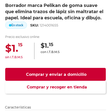
Borrador marca Pelikan de goma suave
que elimina trazos de lápiz sin maltratar el
papel. Ideal para escuela, oficina y dibujo.
SKU:
1214001655
En stock
Precio exclusivo online:
15
$1.
$1.
15
con I.T.B.M.S
sin I.T.B.M.S
Comprar y enviar a domicilio
Comprar y recoger en tienda
Características