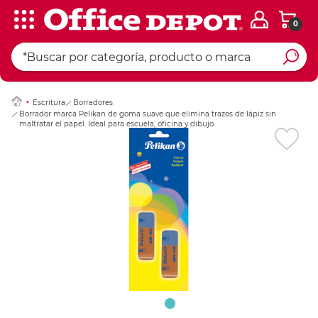
0
Ingresar Codigo Pos
Escritura
Borradores
Borrador marca Pelikan de goma suave que elimina trazos de lápiz sin
maltratar el papel. Ideal para escuela, oficina y dibujo.