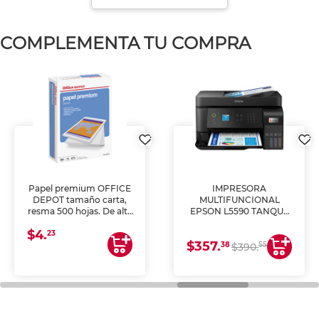
COMPLEMENTA TU COMPRA
Papel premium OFFICE
IMPRESORA
DEPOT tamaño carta,
MULTIFUNCIONAL
resma 500 hojas. De alta
EPSON L5590 TANQUE
blancura y acabado
DE TINTA (IMPRIME,
$4.
uniforme, ideal para
COPIA Y ESCANEA)
23
$357.
impresoras de inyección
38
55
$390.
de tinta y láser,
fotocopiadoras y uso
general de oficina.