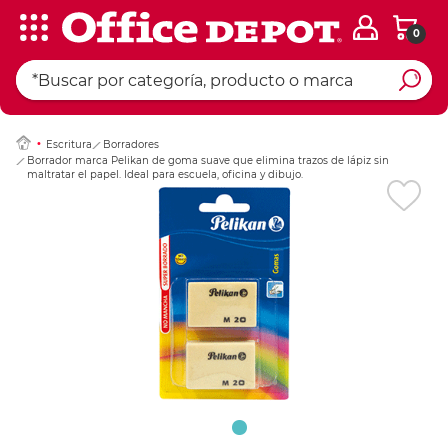
0
Ingresar Codigo Pos
Escritura
Borradores
Borrador marca Pelikan de goma suave que elimina trazos de lápiz sin
maltratar el papel. Ideal para escuela, oficina y dibujo.