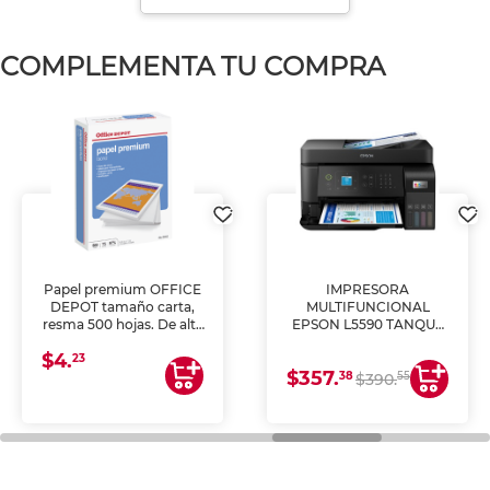
COMPLEMENTA TU COMPRA
Papel premium OFFICE
IMPRESORA
DEPOT tamaño carta,
MULTIFUNCIONAL
resma 500 hojas. De alta
EPSON L5590 TANQUE
blancura y acabado
DE TINTA (IMPRIME,
$4.
uniforme, ideal para
COPIA Y ESCANEA)
23
$357.
impresoras de inyección
38
55
$390.
de tinta y láser,
fotocopiadoras y uso
general de oficina.