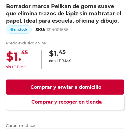
Borrador marca Pelikan de goma suave
que elimina trazos de lápiz sin maltratar el
papel. Ideal para escuela, oficina y dibujo.
SKU:
1214001656
En stock
Precio exclusivo online:
45
$1.
$1.
45
con I.T.B.M.S
sin I.T.B.M.S
Comprar y enviar a domicilio
Comprar y recoger en tienda
Características