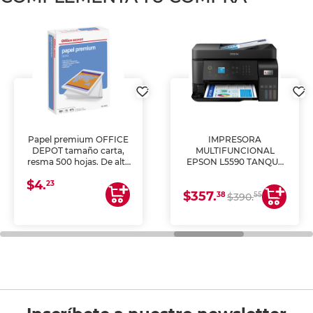
Papel premium OFFICE
IMPRESORA
DEPOT tamaño carta,
MULTIFUNCIONAL
resma 500 hojas. De alta
EPSON L5590 TANQUE
blancura y acabado
DE TINTA (IMPRIME,
$4.
uniforme, ideal para
COPIA Y ESCANEA)
23
$357.
impresoras de inyección
38
55
$390.
de tinta y láser,
fotocopiadoras y uso
general de oficina.