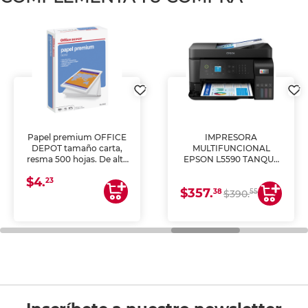
Papel premium OFFICE
IMPRESORA
DEPOT tamaño carta,
MULTIFUNCIONAL
resma 500 hojas. De alta
EPSON L5590 TANQUE
blancura y acabado
DE TINTA (IMPRIME,
$4.
uniforme, ideal para
COPIA Y ESCANEA)
23
$357.
impresoras de inyección
38
55
$390.
de tinta y láser,
fotocopiadoras y uso
general de oficina.