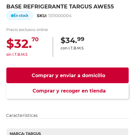
BASE REFRIGERANTE TARGUS AWE55
SKU:
1311000004
En stock
Precio exclusivo online:
99
$34.
$32.
70
con I.T.B.M.S
sin I.T.B.M.S
Comprar y enviar a domicilio
Comprar y recoger en tienda
Características
MARCA: TARGUS