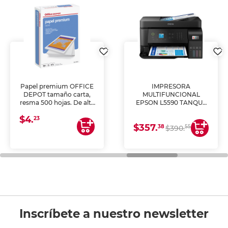
Papel premium OFFICE
IMPRESORA
DEPOT tamaño carta,
MULTIFUNCIONAL
resma 500 hojas. De alta
EPSON L5590 TANQUE
blancura y acabado
DE TINTA (IMPRIME,
$4.
uniforme, ideal para
COPIA Y ESCANEA)
23
$357.
impresoras de inyección
38
55
$390.
de tinta y láser,
fotocopiadoras y uso
general de oficina.
Inscríbete a nuestro newsletter