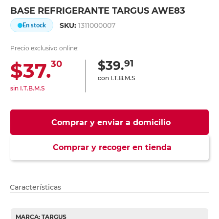
BASE REFRIGERANTE TARGUS AWE83
SKU:
1311000007
En stock
Precio exclusivo online:
91
$39.
$37.
30
con I.T.B.M.S
sin I.T.B.M.S
Comprar y enviar a domicilio
Comprar y recoger en tienda
Características
MARCA: TARGUS