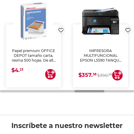
Papel premium OFFICE
IMPRESORA
DEPOT tamaño carta,
MULTIFUNCIONAL
resma 500 hojas. De alta
EPSON L5590 TANQUE
blancura y acabado
DE TINTA (IMPRIME,
$4.
uniforme, ideal para
COPIA Y ESCANEA)
23
$357.
impresoras de inyección
38
55
$390.
de tinta y láser,
fotocopiadoras y uso
general de oficina.
Inscríbete a nuestro newsletter