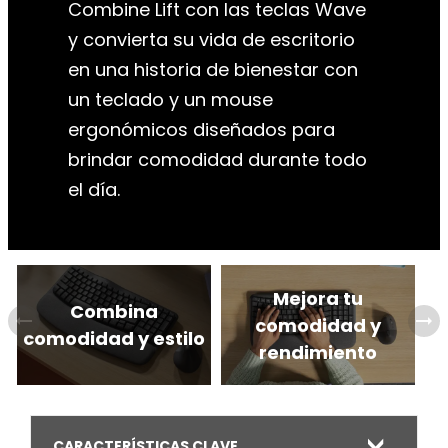
Mejora tu
Combina
arrow_right_alt
arrow_right_alt
comodidad y
comodidad y estilo
rendimiento
CARACTERÍSTICAS CLAVE