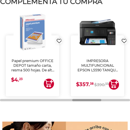
COMPLEMENTA TU COMPRA
Papel premium OFFICE
IMPRESORA
DEPOT tamaño carta,
MULTIFUNCIONAL
resma 500 hojas. De alta
EPSON L5590 TANQUE
blancura y acabado
DE TINTA (IMPRIME,
$4.
uniforme, ideal para
COPIA Y ESCANEA)
23
$357.
impresoras de inyección
38
55
$390.
de tinta y láser,
fotocopiadoras y uso
general de oficina.