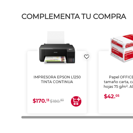
COMPLEMENTA TU COMPRA
IMPRESORA EPSON L1250
Papel OFFIC
TINTA CONTINUA
tamaño carta, c
hojas 75 g/m². A
y opacidad para
$42.
láser e inkjet.
05
$170.
13
83
$180.
impresión de a
en oficinas y 