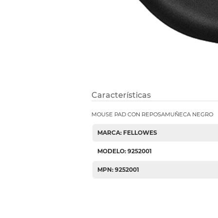
Etiquetas i
Refuerzos 
Características
MOUSE PAD CON REPOSAMUÑECA NEGRO
MARCA: FELLOWES
MODELO: 9252001
MPN: 9252001