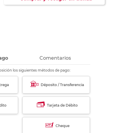
ás
ás
ás
ás
ago
Comentarios
sición los siguientes métodos de pago:
trega
Déposito / Transferencia
dito
Tarjeta de Débito
Cheque