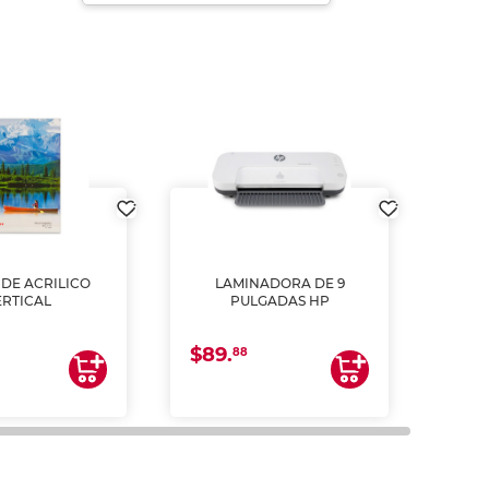
DE ACRILICO
LAMINADORA DE 9
Pap
ERTICAL
PULGADAS HP
DE
resm
b
$89.
$4.
un
88
2
impre
tinta 
y us