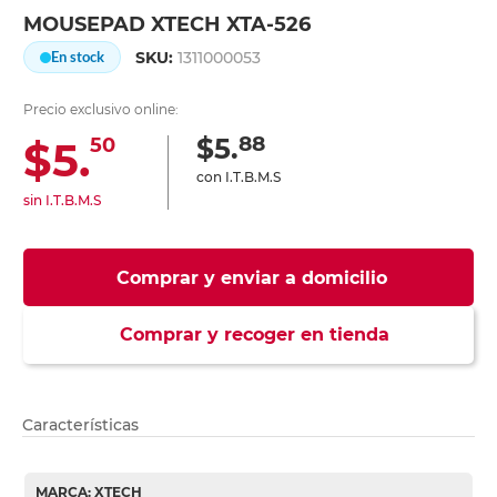
MOUSEPAD XTECH XTA-526
SKU:
1311000053
En stock
Precio exclusivo online:
88
$5.
$5.
50
con I.T.B.M.S
sin I.T.B.M.S
Comprar y enviar a domicilio
Comprar y recoger en tienda
Características
MARCA: XTECH