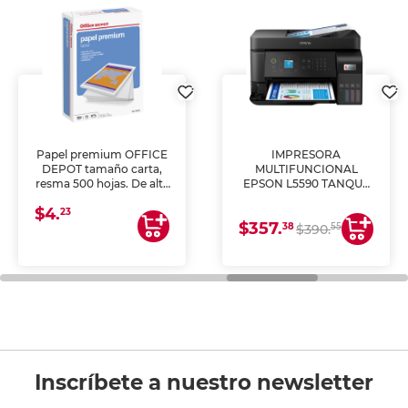
Papel premium OFFICE
IMPRESORA
DEPOT tamaño carta,
MULTIFUNCIONAL
resma 500 hojas. De alta
EPSON L5590 TANQUE
blancura y acabado
DE TINTA (IMPRIME,
$4.
uniforme, ideal para
COPIA Y ESCANEA)
23
$357.
impresoras de inyección
38
55
$390.
de tinta y láser,
fotocopiadoras y uso
general de oficina.
Inscríbete a nuestro newsletter