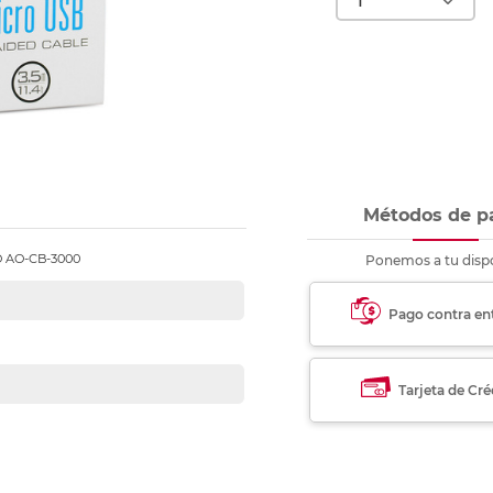
nkjet y láser
Ver más
Ver más
Ver más
Ver m
Ver m
Ver m
Ver m
para carpeta
Ver más
Métodos de p
 AO-CB-3000
Ponemos a tu dispo
Pago contra en
Tarjeta de Cré