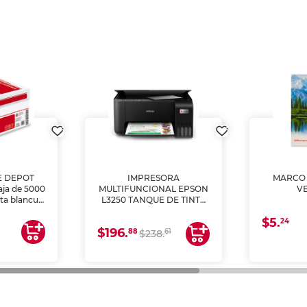
E DEPOT
IMPRESORA
MARCO 
aja de 5000
MULTIFUNCIONAL EPSON
V
lta blancura
L3250 TANQUE DE TINTA
 impresoras
(IMPRIME, COPIA Y
$5.
 Ideal para
ESCANEA)
24
$196.
88
61
lto volumen
$238.
negocios.