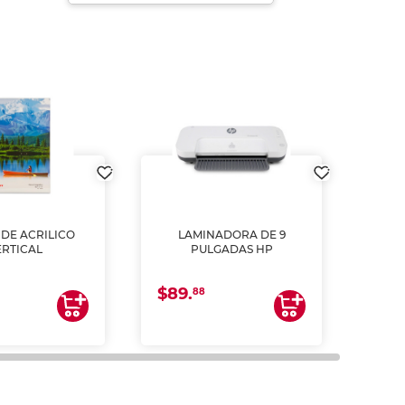
DE ACRILICO
LAMINADORA DE 9
Pap
ERTICAL
PULGADAS HP
DE
resm
b
$89.
$4.
un
88
2
impre
tinta 
y us