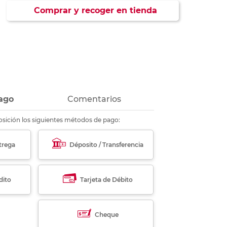
ás
ás
ás
ás
Comprar y recoger en tienda
ago
Comentarios
sición los siguientes métodos de pago:
trega
Déposito / Transferencia
dito
Tarjeta de Débito
Cheque