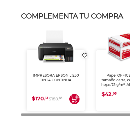
COMPLEMENTA TU COMPRA
IMPRESORA EPSON L1250
Papel OFFIC
TINTA CONTINUA
tamaño carta, c
hojas 75 g/m². A
y opacidad para
$42.
láser e inkjet.
05
$170.
13
83
$180.
impresión de a
en oficinas y 