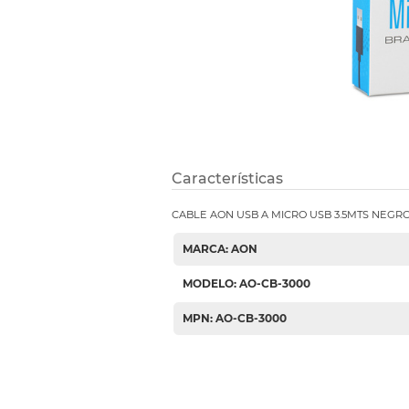
Etiquetas i
Refuerzos 
Características
CABLE AON USB A MICRO USB 3.5MTS NEGRO
MARCA: AON
MODELO: AO-CB-3000
MPN: AO-CB-3000