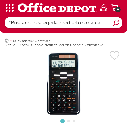
0
Ingresar Codigo Pos
Calculadoras
Científicas
CALCULADORA SHARP CIENTIFICA, COLOR NEGRO EL-531TGBBW