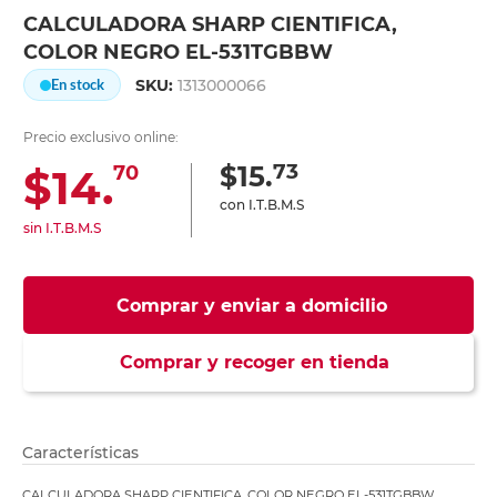
CALCULADORA SHARP CIENTIFICA,
COLOR NEGRO EL-531TGBBW
SKU:
1313000066
En stock
Precio exclusivo online:
73
$15.
$14.
70
con I.T.B.M.S
sin I.T.B.M.S
Comprar y enviar a domicilio
Comprar y recoger en tienda
Características
CALCULADORA SHARP CIENTIFICA, COLOR NEGRO EL-531TGBBW