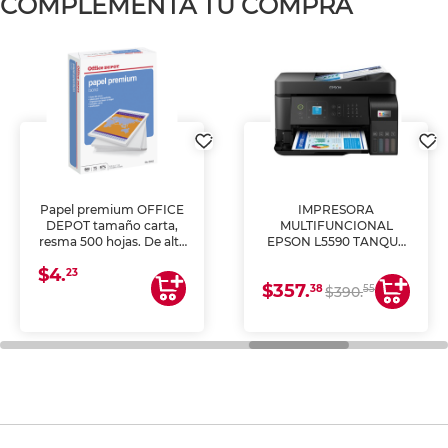
COMPLEMENTA TU COMPRA
Papel premium OFFICE
IMPRESORA
DEPOT tamaño carta,
MULTIFUNCIONAL
resma 500 hojas. De alta
EPSON L5590 TANQUE
blancura y acabado
DE TINTA (IMPRIME,
$4.
uniforme, ideal para
COPIA Y ESCANEA)
23
$357.
impresoras de inyección
38
55
$390.
de tinta y láser,
fotocopiadoras y uso
general de oficina.