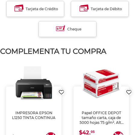
Tarjeta de Crédito
Tarjeta de Débito
Cheque
COMPLEMENTA TU COMPRA
IMPRESORA EPSON
Papel OFFICE DEPOT
L1250 TINTA CONTINUA
tamaño carta, caja de
5000 hojas 75 g/m². Alta
blancura y opacidad para
$42.
impresoras láser e inkjet.
05