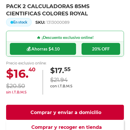
PACK 2 CALCULADORAS 85MS
CIENTIFICAS COLORES ROYAL
SKU:
1313000089
En stock
🔥 ¡Descuento exclusivo online!
💰 Ahorras $4.10
20% OFF
Precio exclusivo online:
55
$17.
$16.
40
$21.94
$20.50
con I.T.B.M.S
sin I.T.B.M.S
Comprar y enviar a domicilio
Comprar y recoger en tienda