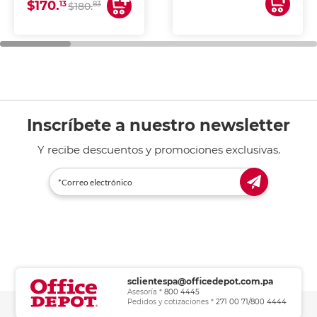
$170.
13
83
Ideal para impresión de
$180.
alto volumen en oficinas
y negocios.
Inscríbete a nuestro newsletter
Y recibe descuentos y promociones exclusivas.
sclientespa@officedepot.com.pa
Asesoría *
800 4445
Pedidos y cotizaciones *
271 00 71/800 4444