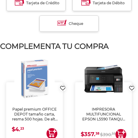
Tarjeta de Crédito
Tarjeta de Débito
Cheque
COMPLEMENTA TU COMPRA
Papel premium OFFICE
IMPRESORA
DEPOT tamaño carta,
MULTIFUNCIONAL
resma 500 hojas. De alta
EPSON L5590 TANQUE
blancura y acabado
DE TINTA (IMPRIME,
$4.
uniforme, ideal para
COPIA Y ESCANEA)
23
$357.
impresoras de inyección
38
55
$390.