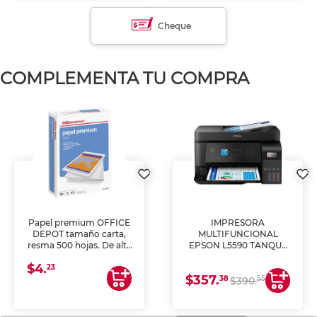
Cheque
COMPLEMENTA TU COMPRA
Papel premium OFFICE
IMPRESORA
DEPOT tamaño carta,
MULTIFUNCIONAL
resma 500 hojas. De alta
EPSON L5590 TANQUE
blancura y acabado
DE TINTA (IMPRIME,
$4.
uniforme, ideal para
COPIA Y ESCANEA)
23
$357.
impresoras de inyección
38
55
$390.
de tinta y láser,
fotocopiadoras y uso
general de oficina.