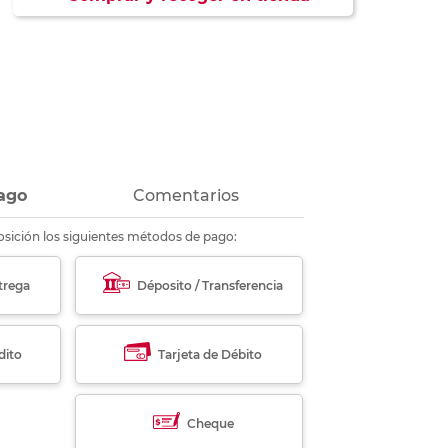
ás
ás
ás
ás
ago
Comentarios
sición los siguientes métodos de pago:
trega
Déposito / Transferencia
dito
Tarjeta de Débito
Cheque