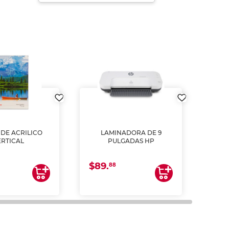
DE ACRILICO
LAMINADORA DE 9
Pap
ERTICAL
PULGADAS HP
DE
resm
b
$89.
$4.
un
88
2
impre
tinta 
y us