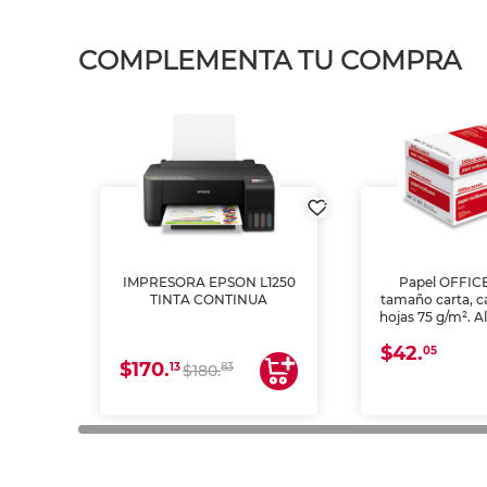
COMPLEMENTA TU COMPRA
IMPRESORA EPSON L1250
Papel OFFIC
TINTA CONTINUA
tamaño carta, c
hojas 75 g/m². A
y opacidad para
$42.
láser e inkjet.
05
$170.
13
83
$180.
impresión de a
en oficinas y 