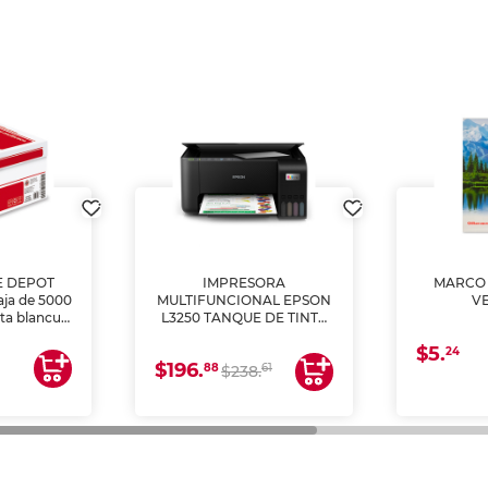
E DEPOT
IMPRESORA
MARCO 
aja de 5000
MULTIFUNCIONAL EPSON
V
lta blancura
L3250 TANQUE DE TINTA
 impresoras
(IMPRIME, COPIA Y
$5.
 Ideal para
ESCANEA)
24
$196.
88
61
lto volumen
$238.
negocios.