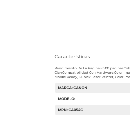
Etiquetas i
Refuerzos 
Características
Rendimiento De La Pagina:~1500 paginasCol
CianCompatibilidad Con Hardware:Color im
Mobile Ready, Duplex Laser Printer, Color
MARCA: CANON
MODELO:
MPN: CA054C