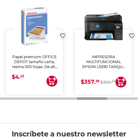
Papel premium OFFICE
IMPRESORA
DEPOT tamaño carta,
MULTIFUNCIONAL
resma 500 hojas. De alta
EPSON L5590 TANQUE
blancura y acabado
DE TINTA (IMPRIME,
$4.
uniforme, ideal para
COPIA Y ESCANEA)
23
$357.
impresoras de inyección
38
55
$390.
de tinta y láser,
fotocopiadoras y uso
general de oficina.
Inscríbete a nuestro newsletter