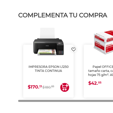
COMPLEMENTA TU COMPRA
IMPRESORA EPSON L1250
Papel OFFIC
TINTA CONTINUA
tamaño carta, c
hojas 75 g/m². A
y opacidad para
$42.
láser e inkjet.
05
$170.
13
83
$180.
impresión de a
en oficinas y 