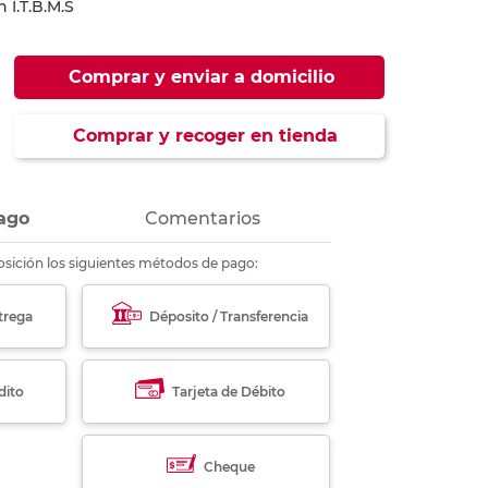
 I.T.B.M.S
ás
ás
ás
ás
Comprar y enviar a domicilio
Comprar y recoger en tienda
ago
Comentarios
sición los siguientes métodos de pago:
trega
Déposito / Transferencia
dito
Tarjeta de Débito
Cheque