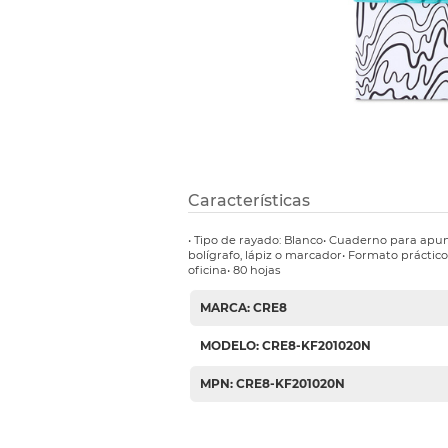
Etiquetas i
Refuerzos 
Características
• Tipo de rayado: Blanco• Cuaderno para apun
bolígrafo, lápiz o marcador• Formato práctico
oficina• 80 hojas
MARCA: CRE8
MODELO: CRE8-KF201020N
MPN: CRE8-KF201020N