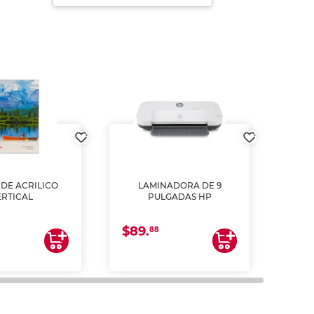
DE ACRILICO
LAMINADORA DE 9
Pap
ERTICAL
PULGADAS HP
DE
resm
b
$89.
$4.
un
88
2
impre
tinta 
y us