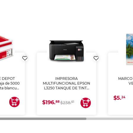
E DEPOT
IMPRESORA
MARCO 
aja de 5000
MULTIFUNCIONAL EPSON
V
lta blancura
L3250 TANQUE DE TINTA
 impresoras
(IMPRIME, COPIA Y
$5.
 Ideal para
ESCANEA)
24
$196.
88
61
lto volumen
$238.
negocios.