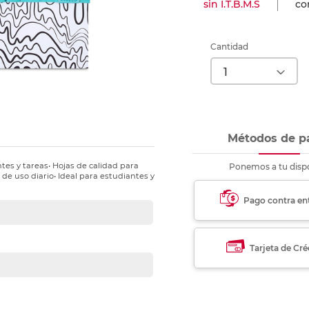
sin I.T.B.M.S
con
nkjet y láser
Ver más
Ver más
Ver más
Ver m
Ver m
Ver m
Ver m
para carpeta
Ver más
Cantidad
Métodos de p
tes y tareas• Hojas de calidad para
Ponemos a tu dispo
 de uso diario• Ideal para estudiantes y
Pago contra en
Tarjeta de Cré