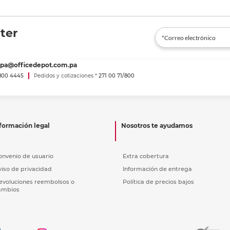
ter
spa@officedepot.com.pa
800 4445
Pedidos y cotizaciones *
271 00 71/800
formación legal
Nosotros te ayudamos
onvenio de usuario
Extra cobertura
viso de privacidad
Información de entrega
evoluciones reembolsos o
Política de precios bajos
ambios