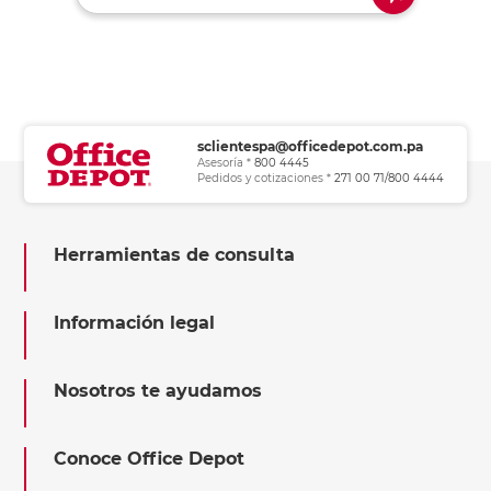
sclientespa@officedepot.com.pa
Asesoría *
800 4445
Pedidos y cotizaciones *
271 00 71/800 4444
Herramientas de consulta
Información legal
Nosotros te ayudamos
Conoce Office Depot