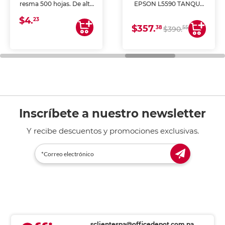
resma 500 hojas. De alta
EPSON L5590 TANQUE
blancura y acabado
DE TINTA (IMPRIME,
$4.
uniforme, ideal para
COPIA Y ESCANEA)
23
$357.
impresoras de inyección
38
55
$390.
de tinta y láser,
fotocopiadoras y uso
general de oficina.
Inscríbete a nuestro newsletter
Y recibe descuentos y promociones exclusivas.
sclientespa@officedepot.com.pa