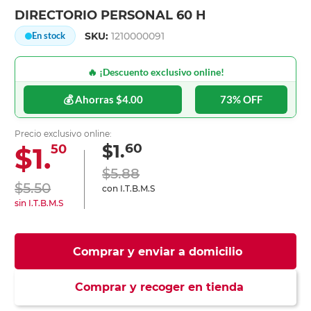
DIRECTORIO PERSONAL 60 H
SKU:
1210000091
En stock
🔥 ¡Descuento exclusivo online!
💰 Ahorras $4.00
73% OFF
Precio exclusivo online:
60
$1.
$1.
50
$5.88
$5.50
con I.T.B.M.S
sin I.T.B.M.S
Comprar y enviar a domicilio
Comprar y recoger en tienda