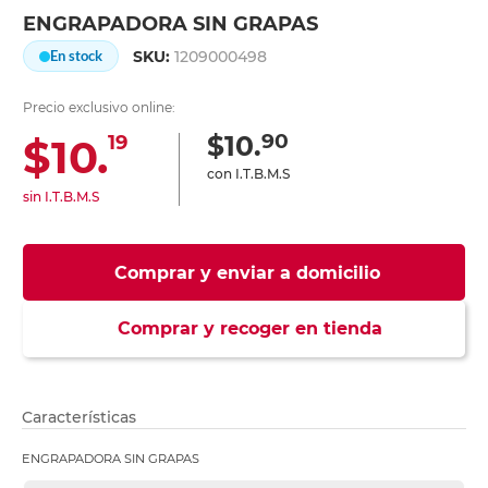
ENGRAPADORA SIN GRAPAS
SKU:
1209000498
En stock
Precio exclusivo online:
90
$10.
$10.
19
con I.T.B.M.S
sin I.T.B.M.S
Comprar y enviar a domicilio
Comprar y recoger en tienda
Características
ENGRAPADORA SIN GRAPAS