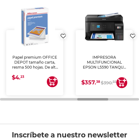
Papel premium OFFICE
IMPRESORA
DEPOT tamaño carta,
MULTIFUNCIONAL
resma 500 hojas. De alta
EPSON L5590 TANQUE
blancura y acabado
DE TINTA (IMPRIME,
$4.
uniforme, ideal para
COPIA Y ESCANEA)
23
$357.
impresoras de inyección
38
55
$390.
de tinta y láser,
fotocopiadoras y uso
general de oficina.
Inscríbete a nuestro newsletter