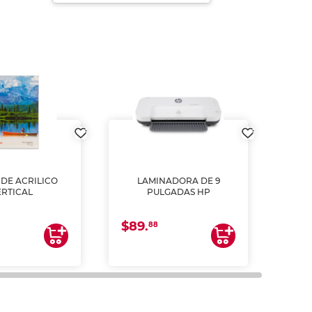
DE ACRILICO
LAMINADORA DE 9
Pap
ERTICAL
PULGADAS HP
DE
resm
b
$89.
$4.
un
88
2
impre
tinta 
y us