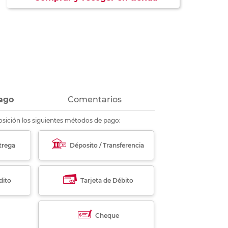
ás
ás
ás
ás
ago
Comentarios
sición los siguientes métodos de pago:
trega
Déposito / Transferencia
dito
Tarjeta de Débito
Cheque