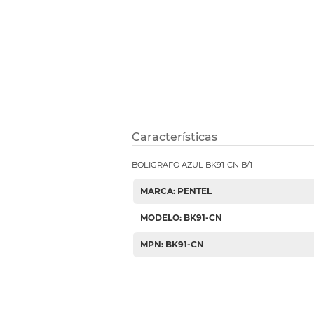
Etiquetas i
Refuerzos 
Características
BOLIGRAFO AZUL BK91-CN B/1
MARCA: PENTEL
MODELO: BK91-CN
MPN: BK91-CN