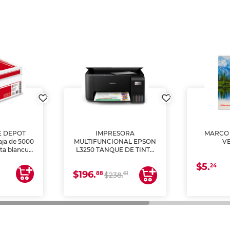
E DEPOT
IMPRESORA
MARCO 
aja de 5000
MULTIFUNCIONAL EPSON
V
lta blancura
L3250 TANQUE DE TINTA
 impresoras
(IMPRIME, COPIA Y
$5.
 Ideal para
ESCANEA)
24
$196.
88
61
lto volumen
$238.
negocios.