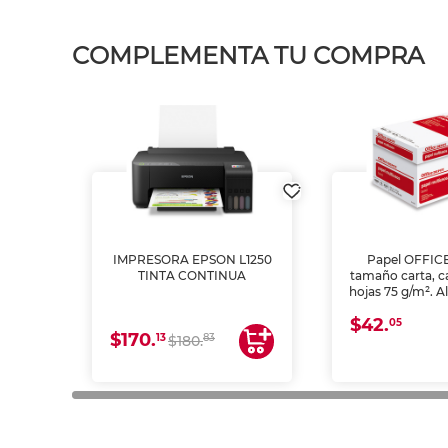
COMPLEMENTA TU COMPRA
IMPRESORA EPSON L1250
Papel OFFIC
TINTA CONTINUA
tamaño carta, c
hojas 75 g/m². A
y opacidad para
$42.
láser e inkjet.
05
$170.
13
83
$180.
impresión de a
en oficinas y 