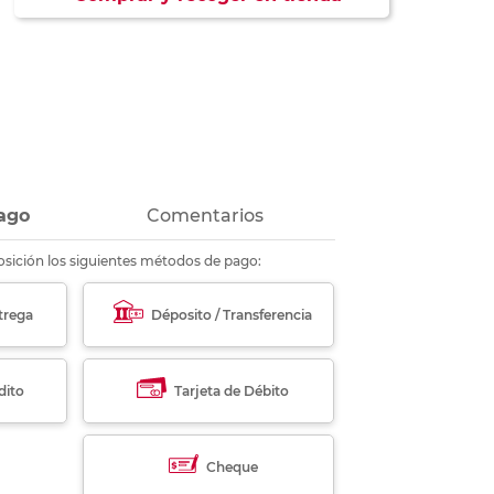
ás
ás
ás
ás
ago
Comentarios
sición los siguientes métodos de pago:
trega
Déposito / Transferencia
dito
Tarjeta de Débito
Cheque