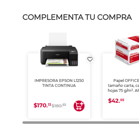
COMPLEMENTA TU COMPRA
IMPRESORA EPSON L1250
Papel OFFIC
TINTA CONTINUA
tamaño carta, c
hojas 75 g/m². A
y opacidad para
$42.
láser e inkjet.
05
$170.
13
83
$180.
impresión de a
en oficinas y 