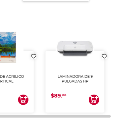
DE ACRILICO
LAMINADORA DE 9
Pap
ERTICAL
PULGADAS HP
DE
resm
b
$89.
$4.
un
88
2
impre
tinta 
y us