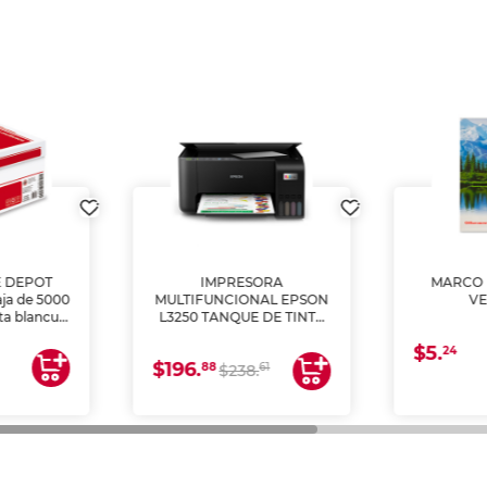
E DEPOT
IMPRESORA
MARCO 
aja de 5000
MULTIFUNCIONAL EPSON
V
lta blancura
L3250 TANQUE DE TINTA
 impresoras
(IMPRIME, COPIA Y
$5.
 Ideal para
ESCANEA)
24
$196.
88
61
lto volumen
$238.
negocios.