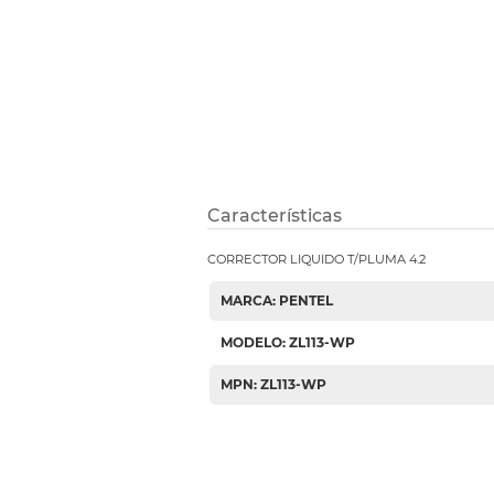
Etiquetas i
Refuerzos 
Características
CORRECTOR LIQUIDO T/PLUMA 4.2
MARCA: PENTEL
MODELO: ZL113-WP
MPN: ZL113-WP