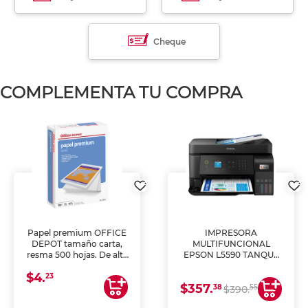
Cheque
COMPLEMENTA TU COMPRA
Papel premium OFFICE
IMPRESORA
DEPOT tamaño carta,
MULTIFUNCIONAL
resma 500 hojas. De alta
EPSON L5590 TANQUE
blancura y acabado
DE TINTA (IMPRIME,
$4.
uniforme, ideal para
COPIA Y ESCANEA)
23
$357.
impresoras de inyección
38
55
$390.
de tinta y láser,