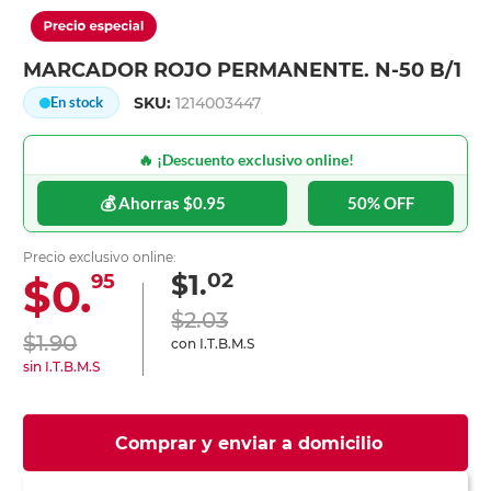
MARCADOR ROJO PERMANENTE. N-50 B/1
SKU:
1214003447
En stock
🔥 ¡Descuento exclusivo online!
💰 Ahorras $0.95
50% OFF
Precio exclusivo online:
02
$1.
$0.
95
$2.03
$1.90
con I.T.B.M.S
sin I.T.B.M.S
Comprar y enviar a domicilio