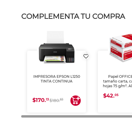
COMPLEMENTA TU COMPRA
IMPRESORA EPSON L1250
Papel OFFIC
TINTA CONTINUA
tamaño carta, c
hojas 75 g/m². A
y opacidad para
$42.
láser e inkjet.
05
$170.
13
83
$180.
impresión de a
en oficinas y 