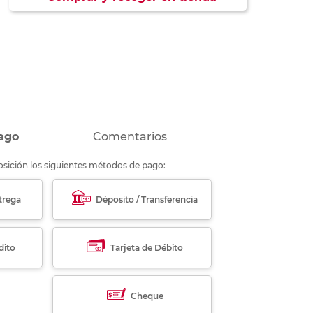
ás
ás
ás
ás
ago
Comentarios
sición los siguientes métodos de pago:
trega
Déposito / Transferencia
dito
Tarjeta de Débito
Cheque