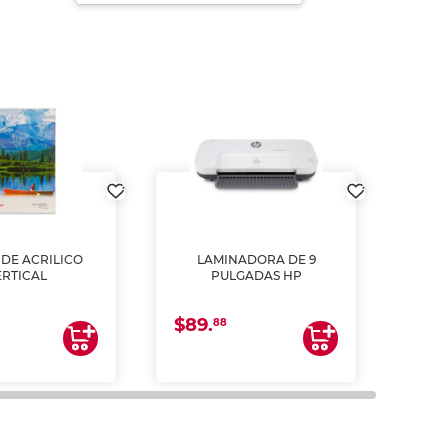
DE ACRILICO
LAMINADORA DE 9
Pap
ERTICAL
PULGADAS HP
DE
resm
b
$89.
$4.
un
88
2
impre
tinta 
y us