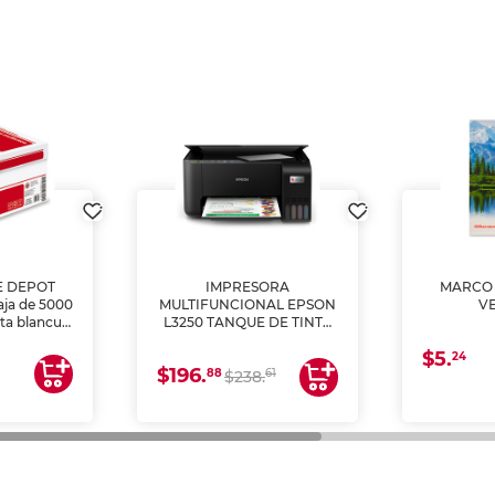
E DEPOT
IMPRESORA
MARCO 
aja de 5000
MULTIFUNCIONAL EPSON
V
lta blancura
L3250 TANQUE DE TINTA
 impresoras
(IMPRIME, COPIA Y
$5.
 Ideal para
ESCANEA)
24
$196.
88
61
lto volumen
$238.
negocios.