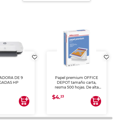
ADORA DE 9
Papel premium OFFICE
GADAS HP
DEPOT tamaño carta,
MULT
resma 500 hojas. De alta
L55
blancura y acabado
(
$4.
uniforme, ideal para
23
$35
impresoras de inyección de
tinta y láser, fotocopiadoras
y uso general de oficina.