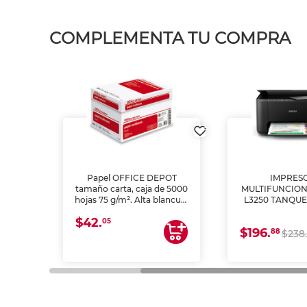
COMPLEMENTA TU COMPRA
L1250
Papel OFFICE DEPOT
IMPRES
A
tamaño carta, caja de 5000
MULTIFUNCION
hojas 75 g/m². Alta blancura
L3250 TANQUE
y opacidad para impresoras
(IMPRIME, 
$42.
láser e inkjet. Ideal para
ESCANE
05
$196.
88
impresión de alto volumen
$238.
en oficinas y negocios.