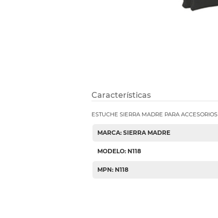
Etiquetas i
Refuerzos 
Características
ESTUCHE SIERRA MADRE PARA ACCESORIOS 
MARCA: SIERRA MADRE
MODELO: N118
MPN: N118