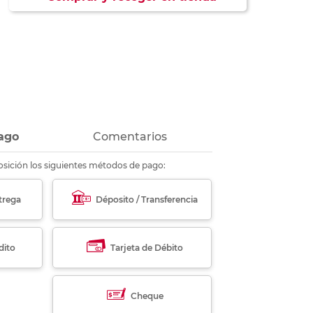
ás
ás
ás
ás
ago
Comentarios
sición los siguientes métodos de pago:
trega
Déposito / Transferencia
dito
Tarjeta de Débito
Cheque