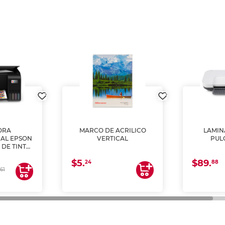
ORA
MARCO DE ACRILICO
LAMIN
AL EPSON
VERTICAL
PUL
 DE TINTA
COPIA Y
$5.
$89.
A)
24
88
61