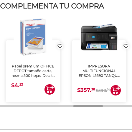
COMPLEMENTA TU COMPRA
Papel premium OFFICE
IMPRESORA
DEPOT tamaño carta,
MULTIFUNCIONAL
resma 500 hojas. De alta
EPSON L5590 TANQUE
blancura y acabado
DE TINTA (IMPRIME,
$4.
uniforme, ideal para
COPIA Y ESCANEA)
23
$357.
impresoras de inyección
38
55
$390.
de tinta y láser,
fotocopiadoras y uso
general de oficina.