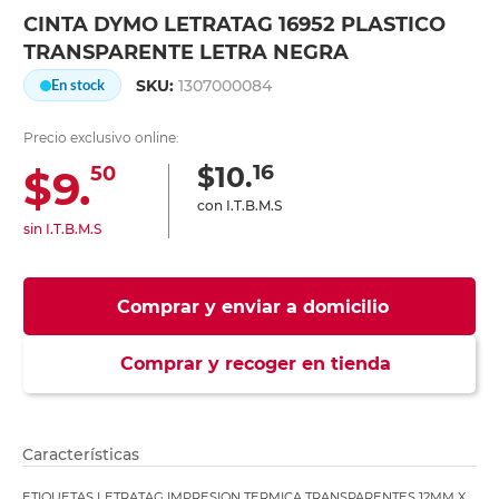
CINTA DYMO LETRATAG 16952 PLASTICO
TRANSPARENTE LETRA NEGRA
SKU:
1307000084
En stock
Precio exclusivo online:
16
$10.
$9.
50
con I.T.B.M.S
sin I.T.B.M.S
Comprar y enviar a domicilio
Comprar y recoger en tienda
Características
ETIQUETAS LETRATAG IMPRESION TERMICA TRANSPARENTES 12MM X