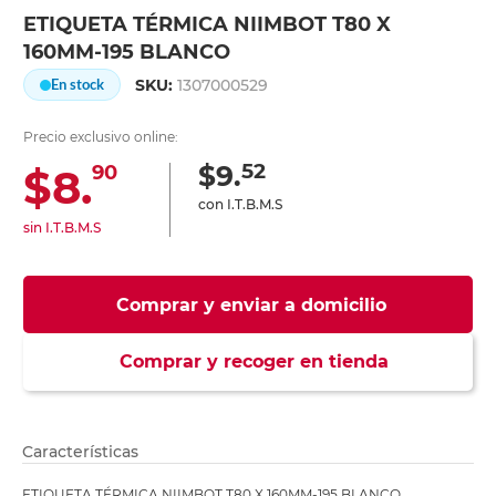
ETIQUETA TÉRMICA NIIMBOT T80 X
160MM-195 BLANCO
SKU:
1307000529
En stock
Precio exclusivo online:
52
$9.
$8.
90
con I.T.B.M.S
sin I.T.B.M.S
Comprar y enviar a domicilio
Comprar y recoger en tienda
Características
ETIQUETA TÉRMICA NIIMBOT T80 X 160MM-195 BLANCO