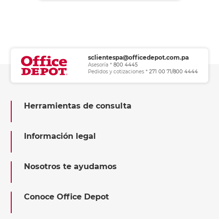
sclientespa@officedepot.com.pa
Asesoría *
800 4445
Pedidos y cotizaciones *
271 00 71/800 4444
Herramientas de consulta
Información legal
Nosotros te ayudamos
Conoce Office Depot