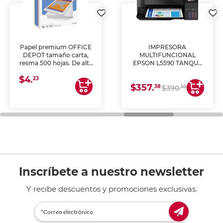
Papel premium OFFICE
IMPRESORA
DEPOT tamaño carta,
MULTIFUNCIONAL
resma 500 hojas. De alta
EPSON L5590 TANQUE
blancura y acabado
DE TINTA (IMPRIME,
$4.
uniforme, ideal para
COPIA Y ESCANEA)
23
$357.
impresoras de inyección
38
55
$390.
de tinta y láser,
fotocopiadoras y uso
general de oficina.
Inscríbete a nuestro newsletter
Y recibe descuentos y promociones exclusivas.