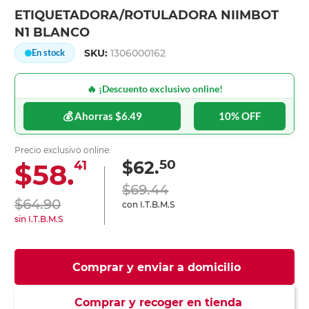
ETIQUETADORA/ROTULADORA NIIMBOT
N1 BLANCO
SKU:
1306000162
En stock
🔥 ¡Descuento exclusivo online!
💰 Ahorras $6.49
10% OFF
Precio exclusivo online:
50
$62.
$58.
41
$69.44
$64.90
con I.T.B.M.S
sin I.T.B.M.S
Comprar y enviar a domicilio
Comprar y recoger en tienda