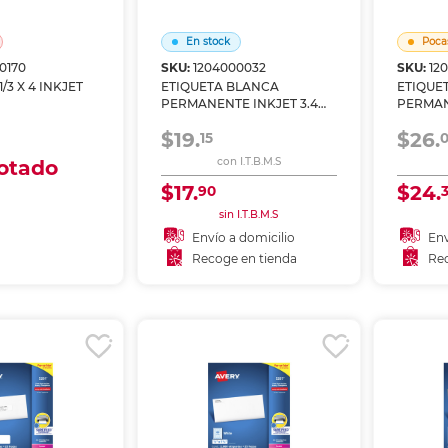
nkjet y láser
Ver más
Ver más
Ver más
Ver m
Ver m
Ver m
Ver m
para carpeta
En stock
Poca
Ver más
0170
SKU:
1204000032
SKU:
12
ETIQUETA 3 1/3 X 4 INKJET
ETIQUETA BLANCA
ETIQUE
PERMANENTE INKJET 3.4
PERMAN
CM X 10.2 CM PAQ 350
X 6.7 C
$19.
$26.
15
otado
con I.T.B.M.S
$17.
$24.
90
 domicilio
sin I.T.B.M.S
 en tienda
Envío a domicilio
Env
Recoge en tienda
Rec
Añadir al carrito
gotado
Recoger en tienda
Re