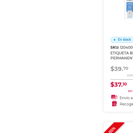
En stock
SKU:
12040
ETIQUETA 
PERMANEN
LÁSER/INKJE
$39.
CM PAQ 30
70
con 
$37.
10
sin
Envío a
Recoge
Añadir
Recoge
-85%