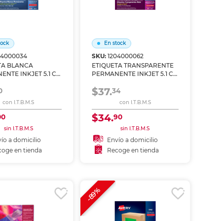
tock
En stock
04000034
SKU:
1204000062
TA BLANCA
ETIQUETA TRANSPARENTE
ENTE INKJET 5.1 CM
PERMANENTE INKJET 5.1 CM
CM PAQ 250
X 10.2 CM PAQ 250
$37.
0
34
con I.T.B.M.S
con I.T.B.M.S
$34.
00
90
sin I.T.B.M.S
sin I.T.B.M.S
ío a domicilio
Envío a domicilio
oge en tienda
Recoge en tienda
ñadir al carrito
Añadir al carrito
coger en tienda
Recoger en tienda
-89%