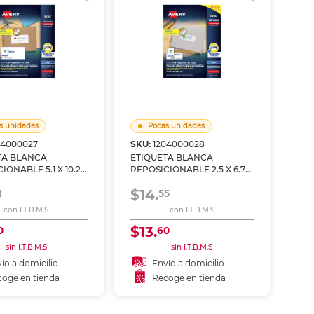
s unidades
Pocas unidades
04000027
SKU:
1204000028
TA BLANCA
ETIQUETA BLANCA
IONABLE 5.1 X 10.2
REPOSICIONABLE 2.5 X 6.7
ET PAQ 250
CM INKJET PAQ 750
$14.
1
55
con I.T.B.M.S
con I.T.B.M.S
$13.
0
60
sin I.T.B.M.S
sin I.T.B.M.S
ío a domicilio
Envío a domicilio
oge en tienda
Recoge en tienda