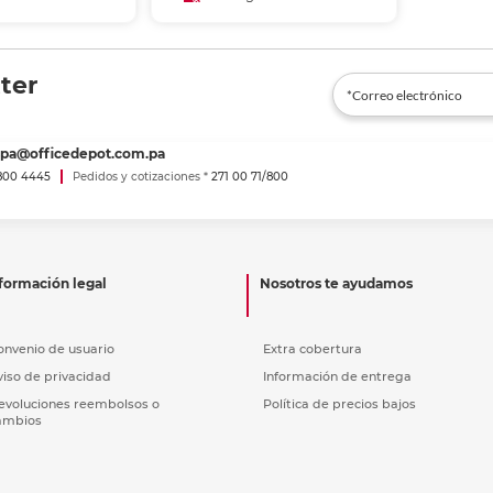
 al carrito
Añadir al carrito
r en tienda
Recoger en tienda
ter
spa@officedepot.com.pa
800 4445
Pedidos y cotizaciones *
271 00 71/800
formación legal
Nosotros te ayudamos
onvenio de usuario
Extra cobertura
viso de privacidad
Información de entrega
evoluciones reembolsos o
Política de precios bajos
ambios