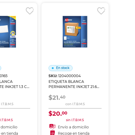
r en tienda
Recoger en tienda
Re
En stock
0165
SKU:
1204000004
BLANCA
ETIQUETA BLANCA
 INKJET 1.3 CM
PERMANENTE INKJET 21.6
Q 2000
CM X 27.9 CM PAQ 25
$21.
40
I.T.B.M.S
con I.T.B.M.S
$20.
00
 I.T.B.M.S
sin I.T.B.M.S
 domicilio
Envío a domicilio
 en tienda
Recoge en tienda