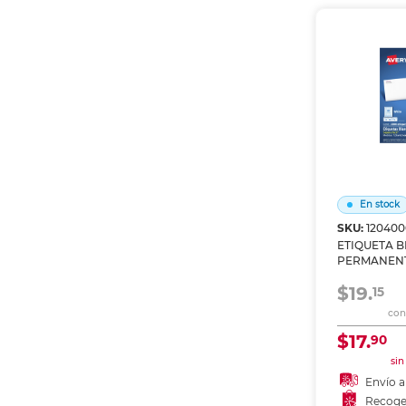
Recoge
En stock
SKU:
120400
ETIQUETA 
PERMANENTE
X 4.5 CM PA
$19.
15
con 
$17.
90
sin
Envío a
Recoge