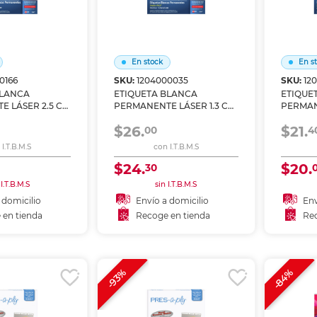
En stock
En s
0166
SKU:
1204000035
SKU:
12
BLANCA
ETIQUETA BLANCA
ETIQUE
E LÁSER 2.5 CM
PERMANENTE LÁSER 1.3 CM
PERMAN
AQ 500
X 4.5 CM PAQ 2000
X 10.2 
$26.
$21.
00
4
I.T.B.M.S
con I.T.B.M.S
$24.
$20.
30
 I.T.B.M.S
sin I.T.B.M.S
 domicilio
Envío a domicilio
Env
 en tienda
Recoge en tienda
Rec
 al carrito
Añadir al carrito
A
r en tienda
Recoger en tienda
Re
-84%
-93%