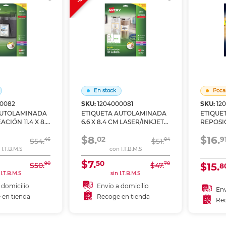
En stock
Poca
00082
SKU:
1204000081
SKU:
12
AUTOLAMINADA
ETIQUETA AUTOLAMINADA
ETIQUE
ACIÓN 11.4 X 8.9
6.6 X 8.4 CM LASER/INKJET
REPOSIC
NK JET PAQ 50
PAQ 100
CM INKJ
$8.
$16.
02
9
46
04
$54.
$51.
I.T.B.M.S
con I.T.B.M.S
$7.
50
90
70
$50.
$47.
$15.
8
 I.T.B.M.S
sin I.T.B.M.S
 domicilio
Envío a domicilio
Env
 en tienda
Recoge en tienda
Rec
 al carrito
Añadir al carrito