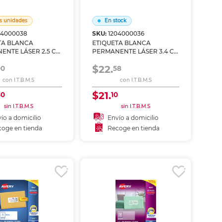
ás
ás
ás
ás
s unidades
En stock
04000038
SKU:
1204000036
TA BLANCA
ETIQUETA BLANCA
ENTE LÁSER 2.5 CM
PERMANENTE LÁSER 3.4 CM
M PAQ 750
X 10.2 CM PAQ 350
$22.
00
58
con I.T.B.M.S
con I.T.B.M.S
$21.
30
10
sin I.T.B.M.S
sin I.T.B.M.S
ío a domicilio
Envío a domicilio
oge en tienda
Recoge en tienda
Añadir al carrito
coger en tienda
Recoger en tienda