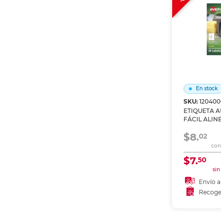
En stock
SKU:
12040
ETIQUETA 
FÁCIL ALINE
CM LÁSER/I
$8.
02
con 
$7.
50
sin
Envío a
Recoge
Añadir