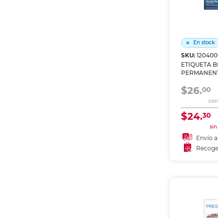
En stock
SKU:
120400
ETIQUETA 
PERMANENT
X 10.2 CM P
$26.
00
con 
$24.
30
sin
Envío a
Recoge
Añadir
Recoge