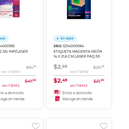
tock
En stock
04000169
SKU:
1204000064
IQ. 1 X2 3/4 IMP/LASER
ETIQUETA MAGENTA NEÓN
14 X 21.6 CM LÁSER PAQ 50
$2.
68
15
33
$51.
$23.
con I.T.B.M.S
con I.T.B.M.S
$2.
49
80
80
$47.
$21.
sin I.T.B.M.S
sin I.T.B.M.S
ío a domicilio
Envío a domicilio
oge en tienda
Recoge en tienda
ñadir al carrito
Añadir al carrito
coger en tienda
Recoger en tienda